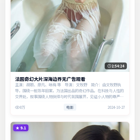
2:54:24
法国奇幻大片深海边界无广告观看
主演：胡歌、廖凡、咏梅 等 导演：文牧野 简介：由文牧野执
导，围绕一桩陈年旧案，为法国出品的奇幻作品。在科技与人性的
交界处，叙事围绕人物抉择与时代氛围展开，见证小人物的尊严突
围。主演以细腻表演撑起情感层次，兼顾观赏性与现实意义。
8万
电影
2024-10-27
★
9.1