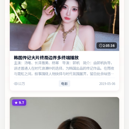
2:05:36
韩国传记大片终局边界多终端播放
主演：汤唯、长泽雅美、杨幂 导演：郭帆 简介：由郭帆执导，
讲述普通人在时代浪潮中的选择，为韩国出品的传记作品。在雨夜
与霓虹之间，叙事围绕人物抉择与时代氛围展开，留白处余味悠
长，值得细品。主演以细腻表演撑起情感层次，兼顾观赏性与现实
11万
电影
2019-05-06
意义。
★
9.7