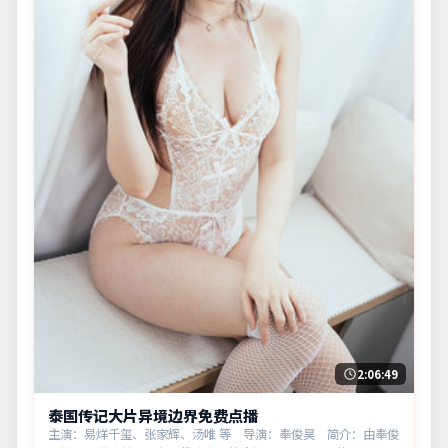
2:06:49
泰国传记大片异境边界免费点播
主演：易烊千玺、张家辉、汤唯 等 导演：奉俊昊 简介：由奉俊