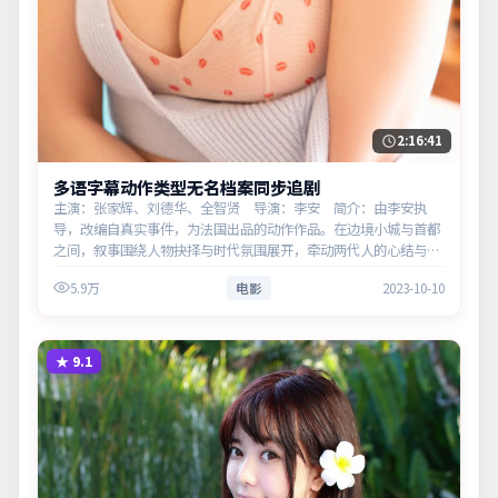
2:16:41
多语字幕动作类型无名档案同步追剧
主演：张家辉、刘德华、全智贤 导演：李安 简介：由李安执
导，改编自真实事件，为法国出品的动作作品。在边境小城与首都
之间，叙事围绕人物抉择与时代氛围展开，牵动两代人的心结与和
解。主演以细腻表演撑起情感层次，兼顾观赏性与现实意义。
5.9万
电影
2023-10-10
★
9.1