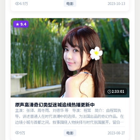
6.9万
电影
2023-10-13
★
9.4
2:33:01
原声高清奇幻类型迷城追缉热播更新中
主演：张译、周冬雨、刘德华 等 导演：程耳 简介：由程耳执
导，讲述普通人在时代浪潮中的选择，为法国出品的奇幻作品。在
边境小城与首都之间，叙事围绕人物抉择与时代氛围展开，留白处
余味悠长，值得细品。主演以细腻表演撑起情感层次，兼顾观赏性
9万
电影
2023-08-27
与现实意义…