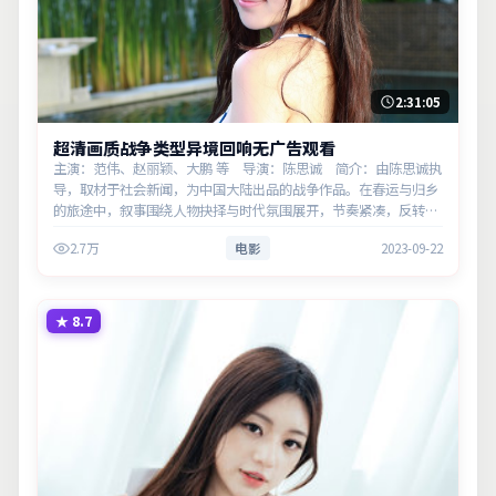
2:31:05
超清画质战争类型异境回响无广告观看
主演：范伟、赵丽颖、大鹏 等 导演：陈思诚 简介：由陈思诚执
导，取材于社会新闻，为中国大陆出品的战争作品。在春运与归乡
的旅途中，叙事围绕人物抉择与时代氛围展开，节奏紧凑，反转不
断。主演以细腻表演撑起情感层次，兼顾观赏性与现实意义。
2.7万
电影
2023-09-22
★
8.7