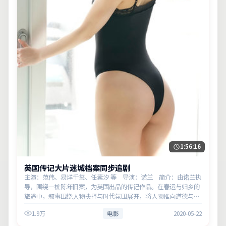
1:56:16
英国传记大片迷城档案同步追剧
主演：范伟、易烊千玺、任素汐 等 导演：诺兰 简介：由诺兰执
导，围绕一桩陈年旧案，为英国出品的传记作品。在春运与归乡的
旅途中，叙事围绕人物抉择与时代氛围展开，将人物推向道德与法
律的边界。主演以细腻表演撑起情感层次，兼顾观赏性与现实意
1.9万
电影
2020-05-22
义。