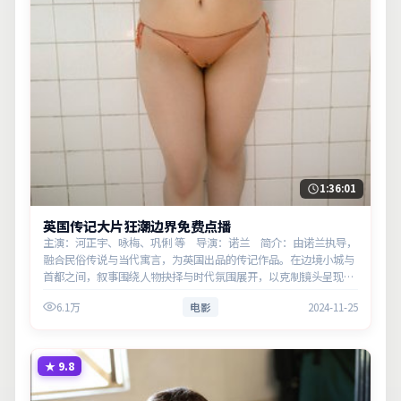
1:36:01
英国传记大片狂潮边界免费点播
主演：河正宇、咏梅、巩俐 等 导演：诺兰 简介：由诺兰执导，
融合民俗传说与当代寓言，为英国出品的传记作品。在边境小城与
首都之间，叙事围绕人物抉择与时代氛围展开，以克制镜头呈现群
像张力。主演以细腻表演撑起情感层次，兼顾观赏性与现实意义。
6.1万
电影
2024-11-25
★
9.8