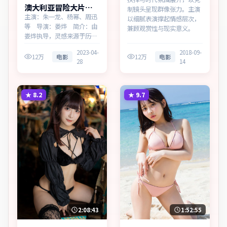
澳大利亚冒险大片终
制镜头呈现群像张力。主演
局回响高清完整在线
主演：朱一龙、杨幂、周迅
以细腻表演撑起情感层次，
等 导演：娄烨 简介：由
兼顾观赏性与现实意义。
娄烨执导，灵感来源于历史
随笔，为澳大利亚出品的冒
2023-04-
2018-09-
险作品。在高度疏离的都市
12万
电影
12万
电影
28
14
丛林里，叙事围绕人物抉择
与时代氛围展开，层层剥开
谎言与真相。主演以细腻表
演撑起情感层次，兼顾观赏
★
8.2
★
9.7
性与现实意义。
2:08:43
1:52:55