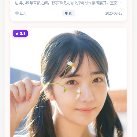
边境小城与首都之间，叙事围绕人物抉择与时代氛围展开，直面人
性的幽微灰域。主演以细腻表演撑起情感层次，兼顾观赏性与现实
11万
电影
2020-03-13
意义。
★
8.9