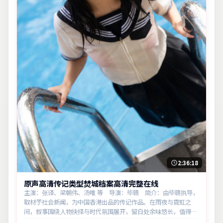
2:36:18
原声高清传记类型焚城档案高清完整在线
主演：张译、梁朝伟、汤唯 等 导演：毕赣 简介：由毕赣执导，
取材于社会新闻，为中国香港出品的传记作品。在雨夜与霓虹之
间，叙事围绕人物抉择与时代氛围展开，留白处余味悠长，值得细
品。主演以细腻表演撑起情感层次，兼顾观赏性与现实意义。