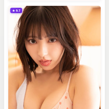
★
9.7