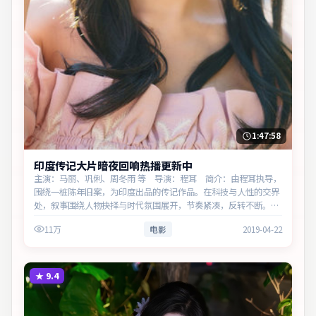
1:47:58
印度传记大片暗夜回响热播更新中
主演：马丽、巩俐、周冬雨 等 导演：程耳 简介：由程耳执导，
围绕一桩陈年旧案，为印度出品的传记作品。在科技与人性的交界
处，叙事围绕人物抉择与时代氛围展开，节奏紧凑，反转不断。主
演以细腻表演撑起情感层次，兼顾观赏性与现实意义。
11万
电影
2019-04-22
★
9.4