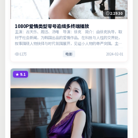
2:29:30
1080P爱情类型零号追缉多终端播放
主演：古天乐、周迅、汤唯 导演：徐克 简介：由徐克执导，取
材于社会新闻，为韩国出品的爱情作品。在科技与人性的交界处，
叙事围绕人物抉择与时代氛围展开，见证小人物的尊严突围。主演
以细腻表演撑起情感层次，兼顾观赏性与现实意义。
12万
电影
2024-02-01
★
9.1