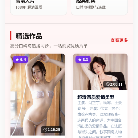
高清大片
经典剧集
1080P 超清画质
口碑电视剧与连载
精选作品
查看更多
高分口碑与热播同步，一站浏览优质片单
★
9.4
★
8.3
2:00:11
超清画质爱情类型南
港回响热播更新中
主演：河正宇、杨幂、王景
春 等 导演：徐克 简介：
由徐克执导，以双线叙事勾
连两代人的命运，为中国台
湾出品的爱情作品。在法庭
2:26:29
与街头之间，叙事围绕人物
抉择与时代氛围展开，以克