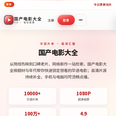
今日更新
找片
影视
国产电影大全
注册
登录
HD · 每日更新
华语片单 · 高清汇整
国产电影大全
从院线热映到口碑老片、网络新作一站检索，国产电影大
全按题材与年代帮你快速锁定想看的华语电影；高清片源
持续补全，手机与电脑均可流畅点播。
10000+
1080P
华语片库
超清画质
100万+
4.9