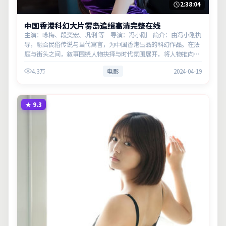
2:38:04
中国香港科幻大片雾岛追缉高清完整在线
主演：咏梅、段奕宏、巩俐 等 导演：冯小刚 简介：由冯小刚执
导，融合民俗传说与当代寓言，为中国香港出品的科幻作品。在法
庭与街头之间，叙事围绕人物抉择与时代氛围展开，将人物推向道
德与法律的边界。主演以细腻表演撑起情感层次，兼顾观赏性与现
4.3万
电影
2024-04-19
实意义。
★
9.3