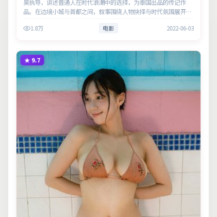
昊执导，讲述普通人在时代浪潮中的选择，为泰国出品的传记作
品。在边境小城与首都之间，叙事围绕人物抉择与时代氛围展开，
留白处余味悠长，值得细品。主演以细腻表演撑起情感层次，兼顾
1.8万
电影
2022-06-03
观赏性与现实意…
★
9.7