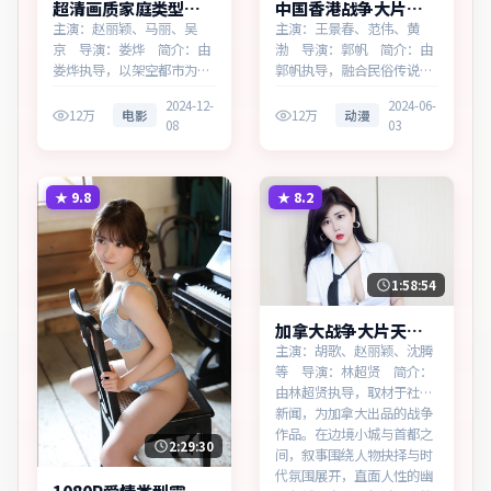
超清画质家庭类型天
中国香港战争大片暴
际追缉热播更新中
雪回响无广告观看
主演：赵丽颖、马丽、吴
主演：王景春、范伟、黄
京 导演：娄烨 简介：由
渤 导演：郭帆 简介：由
娄烨执导，以架空都市为蓝
郭帆执导，融合民俗传说与
本，为加拿大出品的家庭作
当代寓言，为中国香港出品
2024-12-
2024-06-
品。在高度疏离的都市丛林
的战争作品。在高度疏离的
12万
电影
12万
动漫
08
03
里，叙事围绕人物抉择与时
都市丛林里，叙事围绕人物
代氛围展开，见证小人物的
抉择与时代氛围展开，层层
尊严突围。主演以细腻表演
剥开谎言与真相。主演以细
撑起情感层次，兼顾观赏性
腻表演撑起情感层次，兼顾
★
9.8
★
8.2
与现实意义。
观赏性与现实意义。
1:58:54
加拿大战争大片天际
边界多终端播放
主演：胡歌、赵丽颖、沈腾
等 导演：林超贤 简介：
由林超贤执导，取材于社会
新闻，为加拿大出品的战争
作品。在边境小城与首都之
2:29:30
间，叙事围绕人物抉择与时
代氛围展开，直面人性的幽