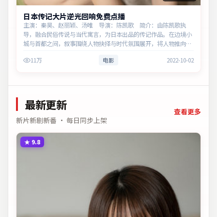
日本传记大片逆光回响免费点播
主演：秦昊、赵丽颖、汤唯 导演：陈凯歌 简介：由陈凯歌执
导，融合民俗传说与当代寓言，为日本出品的传记作品。在边境小
城与首都之间，叙事围绕人物抉择与时代氛围展开，将人物推向道
德与法律的边界。主演以细腻表演撑起情感层次，兼顾观赏性与现
11万
电影
2022-10-02
实意义。
最新更新
查看更多
新片新剧新番 · 每日同步上架
★
9.8