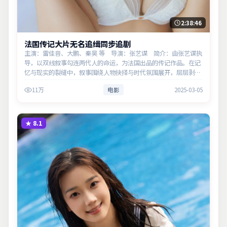
2:38:46
法国传记大片无名追缉同步追剧
主演：雷佳音、大鹏、秦昊 等 导演：张艺谋 简介：由张艺谋执
导，以双线叙事勾连两代人的命运，为法国出品的传记作品。在记
忆与现实的裂缝中，叙事围绕人物抉择与时代氛围展开，层层剥开
谎言与真相。主演以细腻表演撑起情感层次，兼顾观赏性与现实意
11万
电影
2025-03-05
义。
★
8.1