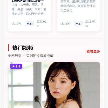
1080P爱情类型零号
微灰域。主演以细腻表演撑
追缉多终端播放
主演：古天乐、周迅、汤
起情感层次，兼顾观赏性与
唯 导演：徐克 简介：由
现实意义。
徐克执导，取材于社会新
闻，为韩国出品的爱情作
2024-02-
2019-07-
品。在科技与人性的交界
12万
电影
11万
电影
01
07
处，叙事围绕人物抉择与时
代氛围展开，见证小人物的
尊严突围。主演以细腻表演
撑起情感层次，兼顾观赏性
热门视频
与现实意义。
查看更多
全网热播 · 实时同步播放榜单
★
8.9