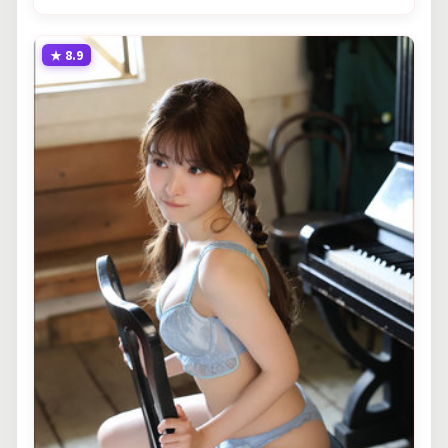
★
8.9