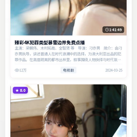
1:41:49
臻彩4K犯罪类型暴雪边界免费点播
主演：梁朝伟、木村拓哉、全智贤 等 导演：刁亦男 简介：由刁
亦男执导，讲述普通人在时代浪潮中的选择，为澳大利亚出品的犯
罪作品。在高度疏离的都市丛林里，叙事围绕人物抉择与时代氛围
展开，直面人性的幽微灰域。主演以细腻表演撑起情感层次，兼顾
12万
电视剧
2024-03-25
观赏性与现实意…
★
8.0