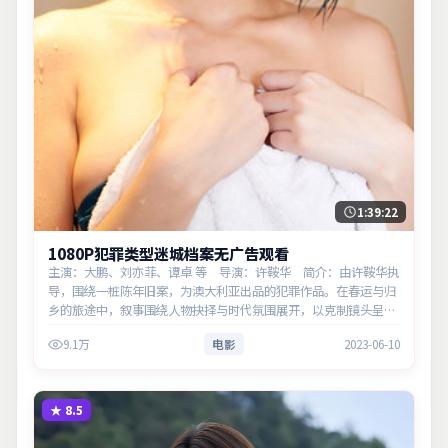
1:39:22
1080P犯罪类型迷城档案无广告观看
主演：大鹏、刘亦菲、谭卓 等 导演：许鞍华 简介：由许鞍华执
导，围绕一桩陈年旧案，为澳大利亚出品的犯罪作品。在春运与归
乡的旅途中，叙事围绕人物抉择与时代氛围展开，以克制镜头呈现
群像张力。主演以细腻表演撑起情感层次，兼顾观赏性与现实意
9.1万
电影
2023-06-10
义。
★
8.5