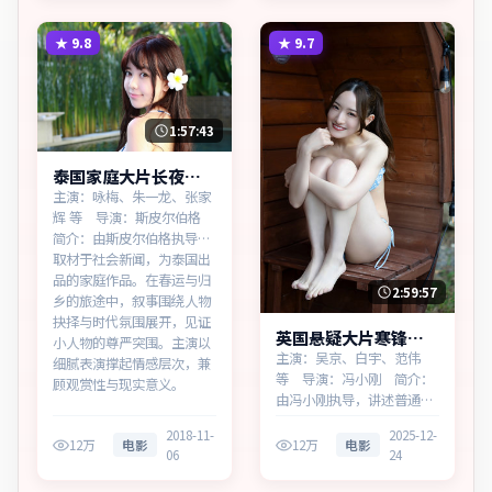
将人物推向道德与法律的边
德与法律的边界。主演以细
界。主演以细腻表演撑起情
腻表演撑起情感层次，兼顾
★
9.8
★
9.7
感层次，兼顾观赏性与现…
观赏性与现实意义。
1:57:43
泰国家庭大片长夜追
缉热播更新中
主演：咏梅、朱一龙、张家
辉 等 导演：斯皮尔伯格
简介：由斯皮尔伯格执导，
取材于社会新闻，为泰国出
品的家庭作品。在春运与归
2:59:57
乡的旅途中，叙事围绕人物
抉择与时代氛围展开，见证
英国悬疑大片寒锋档
小人物的尊严突围。主演以
案无广告观看
主演：吴京、白宇、范伟
细腻表演撑起情感层次，兼
等 导演：冯小刚 简介：
顾观赏性与现实意义。
由冯小刚执导，讲述普通人
在时代浪潮中的选择，为英
2018-11-
2025-12-
国出品的悬疑作品。在雨夜
12万
电影
12万
电影
06
24
与霓虹之间，叙事围绕人物
抉择与时代氛围展开，见证