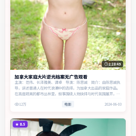
2:28:49
加拿大家庭大片逆光档案无广告观看
主演：范伟、长泽雅美、谭卓 导演：陈思诚 简介：由陈思诚执
导，讲述普通人在时代浪潮中的选择，为加拿大出品的家庭作品。
在高度疏离的都市丛林里，叙事围绕人物抉择与时代氛围展开，以
克制镜头呈现群像张力。主演以细腻表演撑起情感层次，兼顾观赏
12万
电影
2024-06-03
性与现实…
★
8.5