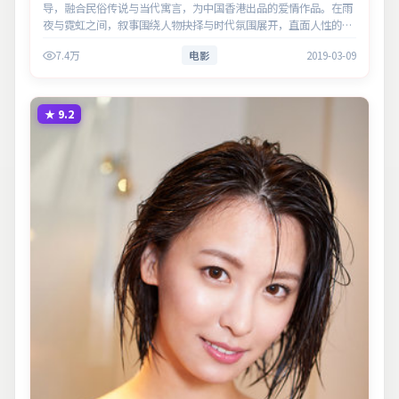
导，融合民俗传说与当代寓言，为中国香港出品的爱情作品。在雨
夜与霓虹之间，叙事围绕人物抉择与时代氛围展开，直面人性的幽
微灰域。主演以细腻表演撑起情感层次，兼顾观赏性与现实意义。
7.4万
电影
2019-03-09
★
9.2