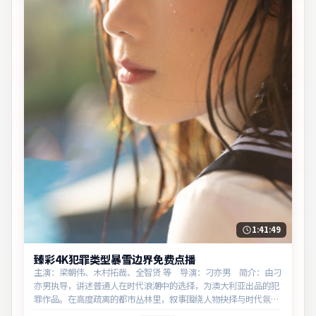
1:41:49
臻彩4K犯罪类型暴雪边界免费点播
主演：梁朝伟、木村拓哉、全智贤 等 导演：刁亦男 简介：由刁
亦男执导，讲述普通人在时代浪潮中的选择，为澳大利亚出品的犯
罪作品。在高度疏离的都市丛林里，叙事围绕人物抉择与时代氛围
展开，直面人性的幽微灰域。主演以细腻表演撑起情感层次，兼顾