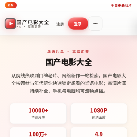
今日更新
找片
影视
国产电影大全
注册
登录
HD · 每日更新
华语片单 · 高清汇整
国产电影大全
从院线热映到口碑老片、网络新作一站检索，国产电影大
全按题材与年代帮你快速锁定想看的华语电影；高清片源
持续补全，手机与电脑均可流畅点播。
10000+
1080P
华语片库
超清画质
100万+
4.9