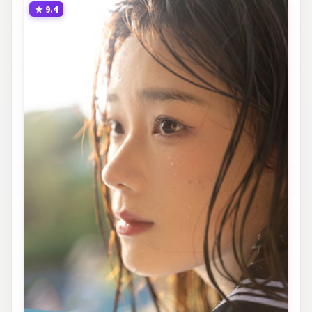
★
9.4