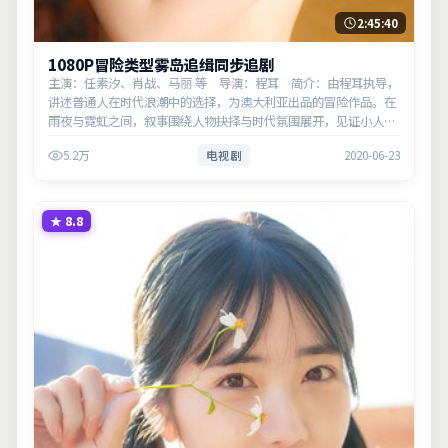
2:45:40
1080P冒险类型雾岛追缉同步追剧
主演：任素汐、肖战、马丽 等 导演：程耳 简介：由程耳执导，
讲述普通人在时代浪潮中的选择，为澳大利亚出品的冒险作品。在
雨夜与霓虹之间，叙事围绕人物抉择与时代氛围展开，见证小人物
的尊严突围。主演以细腻表演撑起情感层次，兼顾观赏性与现实意
5.2万
电视剧
2020-06-23
义。
★
8.8