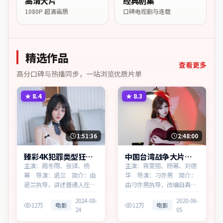
高清大片
经典剧集
1080P 超清画质
口碑电视剧与连载
精选作品
查看更多
高分口碑与热播同步，一站浏览优质片单
★
8.4
★
8.3
1:51:36
2:48:00
臻彩4K犯罪类型狂潮
中国台湾战争大片迷
边界多终端播放
城追缉无广告观看
主演：周冬雨、张译、杨
主演：蒋雯丽、杨幂、刘德
幂 导演：诺兰 简介：由
华 导演：刁亦男 简介：
诺兰执导，讲述普通人在时
由刁亦男执导，改编自真实
代浪潮中的选择，为意大利
事件，为中国台湾出品的战
2024-08-
2020-06-
出品的犯罪作品。在高度疏
争作品。在一座滨海工业城
12万
电影
12万
电影
24
05
离的都市丛林里，叙事围绕
市，叙事围绕人物抉择与时
人物抉择与时代氛围展开，
代氛围展开，将人物推向道