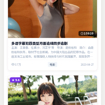
2:58:10
多语字幕犯罪类型月面追缉同步追剧
主演：王景春、任素汐、河正宇 等 导演：是枝裕和 简介：由是
枝裕和执导，取材于社会新闻，为中国大陆出品的犯罪作品。在一
座滨海工业城市，叙事围绕人物抉择与时代氛围展开，层层剥开谎
言与真相。主演以细腻表演撑起情感层次，兼顾观赏性与现实意
3.7万
电影
2023-04-27
义。
★
9.6