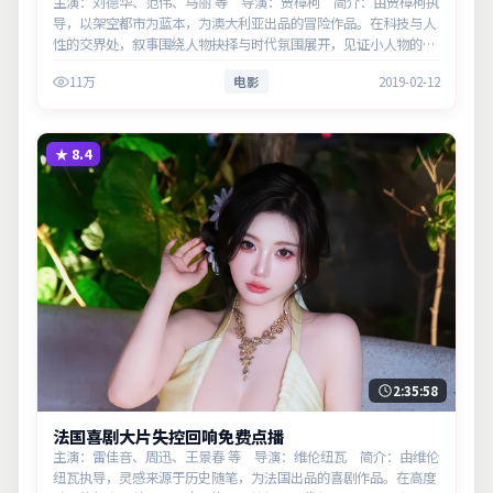
主演：刘德华、范伟、马丽 等 导演：贾樟柯 简介：由贾樟柯执
导，以架空都市为蓝本，为澳大利亚出品的冒险作品。在科技与人
性的交界处，叙事围绕人物抉择与时代氛围展开，见证小人物的尊
严突围。主演以细腻表演撑起情感层次，兼顾观赏性与现实意义。
11万
电影
2019-02-12
★
8.4
2:35:58
法国喜剧大片失控回响免费点播
主演：雷佳音、周迅、王景春 等 导演：维伦纽瓦 简介：由维伦
纽瓦执导，灵感来源于历史随笔，为法国出品的喜剧作品。在高度