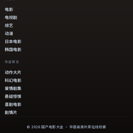
电影
电视剧
综艺
动漫
日本电影
韩国电影
类型精选
动作大片
科幻电影
爱情剧集
悬疑惊悚
喜剧电影
剧情片
©
2026
国产电影大全
· 华语高清片库在线检索