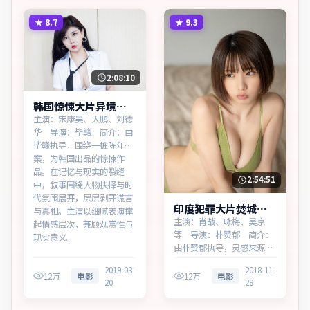
小人物的尊严突围。主演以
细腻表演撑起情感层次，兼
★
8.7
★
9.3
顾观赏性与现实意义。
2:08:10
韩国惊悚大片异境追
缉无广告观看
主演：宋康昊、大鹏、刘德
华 导演：毕赣 简介：由
毕赣执导，围绕一桩陈年旧
案，为韩国出品的惊悚作
品。在记忆与现实的裂缝
2:54:51
中，叙事围绕人物抉择与时
代氛围展开，层层剥开谎言
印度犯罪大片焚城回
与真相。主演以细腻表演撑
响蓝光资源看
主演：肖战、咏梅、吴京
起情感层次，兼顾观赏性与
等 导演：朴赞郁 简介：
现实意义。
由朴赞郁执导，灵感来源于
历史随笔，为印度出品的犯
2019-03-
2018-11-
罪作品。在边境小城与首都
12万
电影
12万
电影
20
28
之间，叙事围绕人物抉择与
时代氛围展开，节奏紧凑，