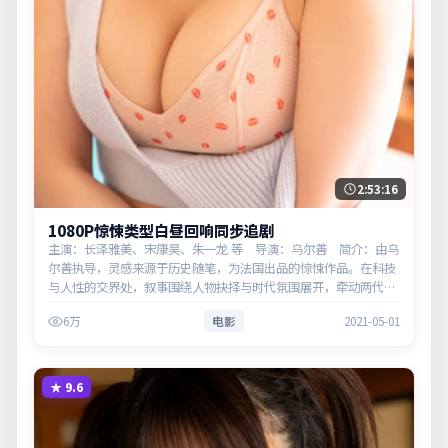
2:53:16
1080P惊悚类型白昼回响同步追剧
主演：长泽雅美、宋康昊、朱一龙 等 导演：乌尔善 简介：由乌
尔善执导，灵感来源于历史随笔，为法国出品的惊悚作品。在科技
与人性的交界处，叙事围绕人物抉择与时代氛围展开，牵动两代人
的心结与和解。主演以细腻表演撑起情感层次，兼顾观赏性与现实
6万
电影
2021-05-01
意义。
★
9.6