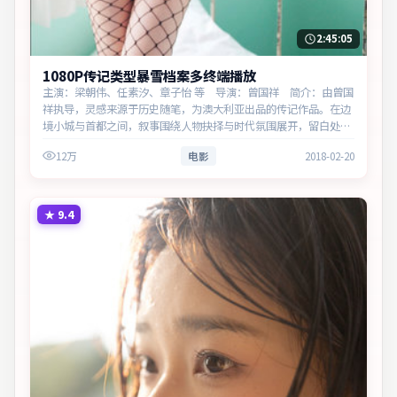
2:45:05
1080P传记类型暴雪档案多终端播放
主演：梁朝伟、任素汐、章子怡 等 导演：曾国祥 简介：由曾国
祥执导，灵感来源于历史随笔，为澳大利亚出品的传记作品。在边
境小城与首都之间，叙事围绕人物抉择与时代氛围展开，留白处余
味悠长，值得细品。主演以细腻表演撑起情感层次，兼顾观赏性与
12万
电影
2018-02-20
现实意义。
★
9.4