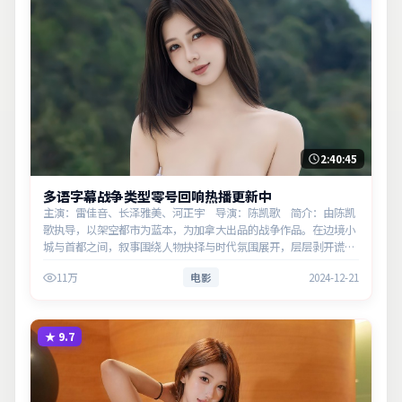
2:40:45
多语字幕战争类型零号回响热播更新中
主演：雷佳音、长泽雅美、河正宇 导演：陈凯歌 简介：由陈凯
歌执导，以架空都市为蓝本，为加拿大出品的战争作品。在边境小
城与首都之间，叙事围绕人物抉择与时代氛围展开，层层剥开谎言
与真相。主演以细腻表演撑起情感层次，兼顾观赏性与现实意义。
11万
电影
2024-12-21
★
9.7