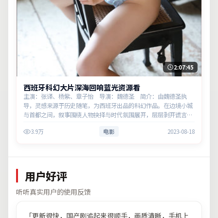
2:07:45
西班牙科幻大片深海回响蓝光资源看
主演：张译、杨紫、章子怡 导演：魏德圣 简介：由魏德圣执
导，灵感来源于历史随笔，为西班牙出品的科幻作品。在边境小城
与首都之间，叙事围绕人物抉择与时代氛围展开，层层剥开谎言与
真相。主演以细腻表演撑起情感层次，兼顾观赏性与现实意义。
3.9万
电影
2023-08-18
用户好评
听听真实用户的使用反馈
「
更新很快，国产剧追起来很顺手，画质清晰，手机上