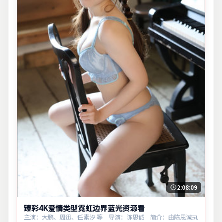
2:08:09
臻彩4K爱情类型霓虹边界蓝光资源看
主演：大鹏、周迅、任素汐 等 导演：陈思诚 简介：由陈思诚执