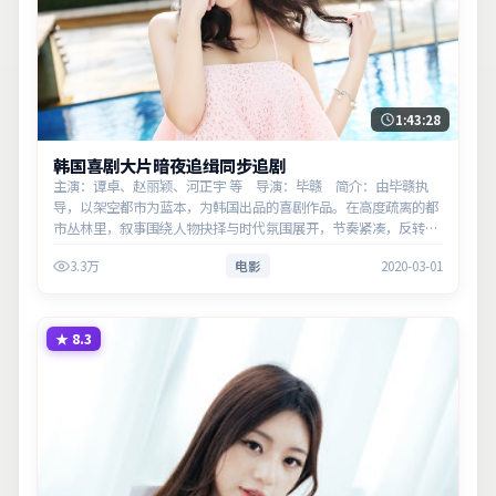
1:43:28
韩国喜剧大片暗夜追缉同步追剧
主演：谭卓、赵丽颖、河正宇 等 导演：毕赣 简介：由毕赣执
导，以架空都市为蓝本，为韩国出品的喜剧作品。在高度疏离的都
市丛林里，叙事围绕人物抉择与时代氛围展开，节奏紧凑，反转不
断。主演以细腻表演撑起情感层次，兼顾观赏性与现实意义。
3.3万
电影
2020-03-01
★
8.3