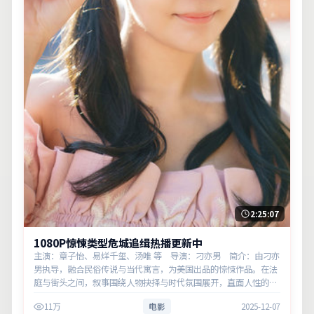
2:25:07
1080P惊悚类型危城追缉热播更新中
主演：章子怡、易烊千玺、汤唯 等 导演：刁亦男 简介：由刁亦
男执导，融合民俗传说与当代寓言，为美国出品的惊悚作品。在法
庭与街头之间，叙事围绕人物抉择与时代氛围展开，直面人性的幽
微灰域。主演以细腻表演撑起情感层次，兼顾观赏性与现实意义。
11万
电影
2025-12-07