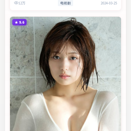
12万
电视剧
2024-03-25
观赏性与现实意…
★
9.6