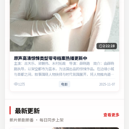
2:22:28
原声高清惊悚类型零号档案热播更新中
主演：古天乐、梁朝伟、木村拓哉 导演：薛晓路 简介：由薛晓
路执导，以架空都市为蓝本，为法国出品的惊悚作品。在边境小城
与首都之间，叙事围绕人物抉择与时代氛围展开，将人物推向道德
与法律的边界。主演以细腻表演撑起情感层次，兼顾观赏性与现实
12万
电影
2025-11-07
意义。
最新更新
查看更多
新片新剧新番 · 每日同步上架